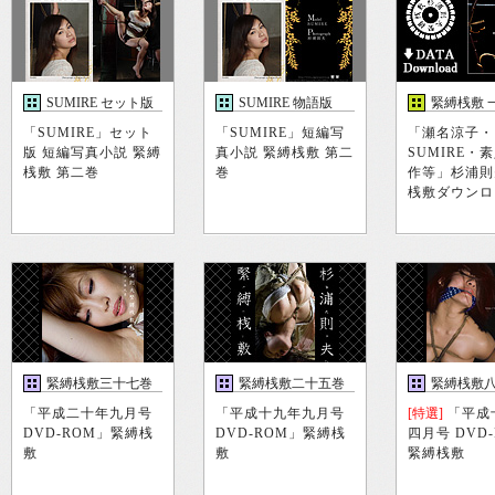
SUMIRE セット版
SUMIRE 物語版
緊縛桟敷 
「SUMIRE」セット
「SUMIRE」短編写
「瀬名涼子・
版 短編写真小説 緊縛
真小説 緊縛桟敷 第二
SUMIRE・
桟敷 第二巻
巻
作等」杉浦則
桟敷ダウンロ
緊縛桟敷三十七巻
緊縛桟敷二十五巻
緊縛桟敷
「平成二十年九月号
「平成十九年九月号
[特選]
「平成
DVD-ROM」緊縛桟
DVD-ROM」緊縛桟
四月号 DVD
敷
敷
緊縛桟敷