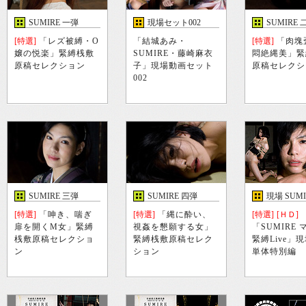
SUMIRE 一弾
現場セット002
SUMIRE 
[特選]
「レズ被縛・O
「結城あみ・
[特選]
「肉塊
嬢の悦楽」緊縛桟敷
SUMIRE・藤崎麻衣
悶絶縄美」緊
原稿セレクション
子」現場動画セット
原稿セレクシ
002
SUMIRE 三弾
SUMIRE 四弾
現場 SUM
[特選]
「呻き、喘ぎ
[特選]
「縄に酔い、
[特選]
[ＨＤ]
扉を開くM女」緊縛
視姦を懇願する女」
「SUMIRE
桟敷原稿セレクショ
緊縛桟敷原稿セレク
緊縛Live」
ン
ション
単体特別編