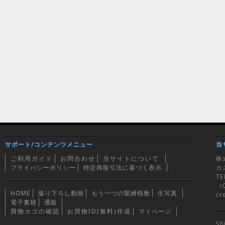
サポート/コンテンツメニュー
当
ご利用ガイド
お問合わせ
当サイトについて
株
プライバシーポリシー
特定商取引法に基づく表示
カ
TE
（0
HOME
撮り下ろし動画
もう一つの緊縛桟敷
生写真
cr
電子書籍
通販
買物カゴの確認
お買物ID(無料)作成
マイページ
Sh