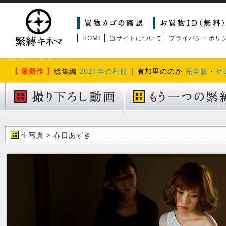
HOME
当サイトについて
プライバシーポリ
【 最新作 】
総集編
2021年の和服
| 有加里ののか
完全版
・
セ
生写真 > 春日あずき