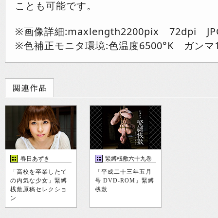
ことも可能です。
※画像詳細:maxlength2200pix 72dpi JP
※色補正モニタ環境:色温度6500°K ガンマ1
春日あずき
緊縛桟敷六十九巻
「高校を卒業したて
「平成二十三年五月
の内気な少女」緊縛
号 DVD-ROM」緊縛
桟敷原稿セレクショ
桟敷
ン