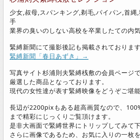
少女,叔母,スパンキング,剃毛,パイパン,首縄,
手
業界の臭いのしない高校を卒業したての内
緊縛新聞にて撮影後記も掲載されておりま
緊縛新聞「春日あずき」→
写真サイト杉浦則夫緊縛桟敷の会員ページ
厳選した商品となっております。
現代の女性達が表す緊縛映像をどうぞご堪
長辺が2200pixもある超高画質なので、10
まで精彩にじっくりご覧頂けます。
是非大画面で緊縛世界にトリップしてみて
さらに画像であるため、お気に入りの一枚