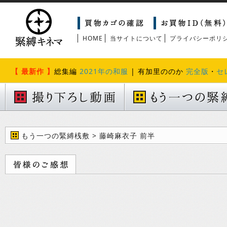
HOME
当サイトについて
プライバシーポリ
【 最新作 】
総集編
2021年の和服
| 有加里ののか
完全版
・
セ
もう一つの緊縛桟敷 > 藤崎麻衣子 前半