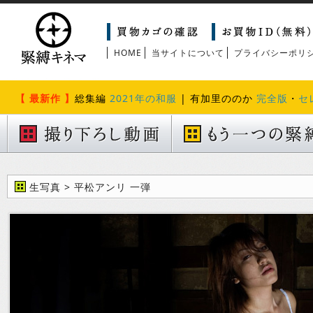
HOME
当サイトについて
プライバシーポリ
【 最新作 】
総集編
2021年の和服
| 有加里ののか
完全版
・
セ
生写真 > 平松アンリ 一弾