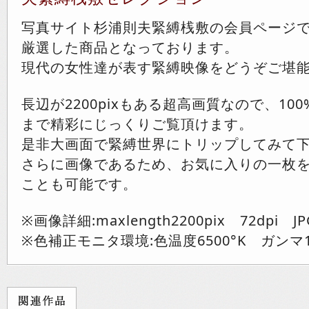
写真サイト杉浦則夫緊縛桟敷の会員ページ
厳選した商品となっております。
現代の女性達が表す緊縛映像をどうぞご堪
長辺が2200pixもある超高画質なので、10
まで精彩にじっくりご覧頂けます。
是非大画面で緊縛世界にトリップしてみて
さらに画像であるため、お気に入りの一枚
ことも可能です。
※画像詳細:maxlength2200pix 72dpi JP
※色補正モニタ環境:色温度6500°K ガンマ1