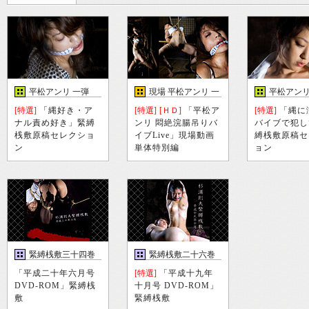
平松アンリ 一弾
現場 平松アンリ 一
平松アンリ
弾
[特選]
「縄好き・ア
[特選]
[ＨＤ]
「平松ア
[特選]
「縄に
ナル責め好き」緊縛
ンリ 悶絶浣腸吊りバ
バイブで犯し
桟敷原稿セレクショ
イブLive」現場動画
縛桟敷原稿セ
ン
単体特別編
ョン
緊縛桟敷三十四巻
緊縛桟敷二十六巻
「平成二十年六月号
[特選]
「平成十九年
DVD-ROM」緊縛桟
十月号 DVD-ROM」
敷
緊縛桟敷