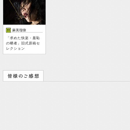
麻美瑠偉
「求めた快楽・羞恥
の晒者」旧式原稿セ
レクション