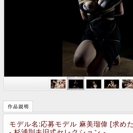
モデル名:応募モデル 麻美瑠偉 [求め
- 杉浦則夫旧式セレクション -