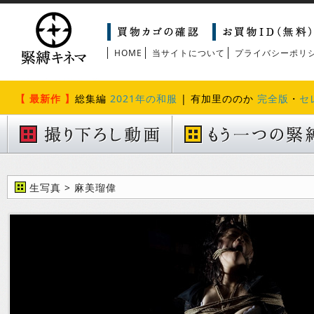
HOME
当サイトについて
プライバシーポリ
【 最新作 】
総集編
2021年の和服
| 有加里ののか
完全版
・
セ
生写真 > 麻美瑠偉