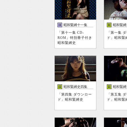
昭和緊縛十一集
昭和緊縛
「第十一集 CD-
「第一集 
ROM」特別冊子付き
ド」昭和緊
昭和緊縛史
昭和緊縛史四集
昭和緊縛
「第四集 ダウンロー
「第五集 
ド」昭和緊縛史
ド」昭和緊