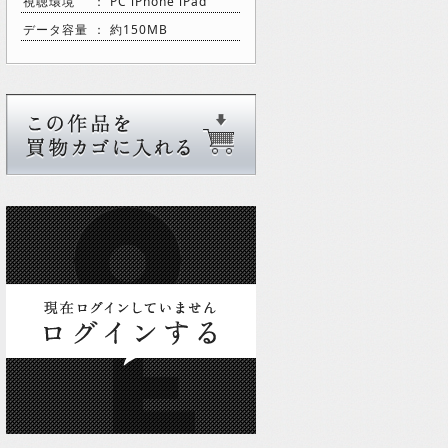
視聴環境
： PC iPhone iPad
データ容量
： 約150MB