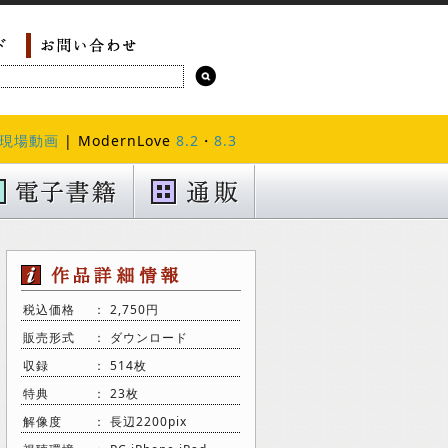
現場動画
| ModernLove
8.2
・
8.3
税込価格
： 2,750円
販売形式
： ダウンロード
収録
： 514枚
特典
： 23枚
解像度
： 長辺2200pix