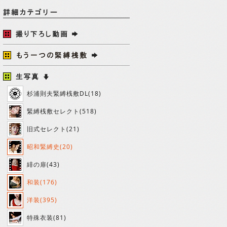
杉浦則夫緊縛桟敷DL(18)
緊縛桟敷セレクト(518)
旧式セレクト(21)
昭和緊縛史(20)
緋の扉(43)
和装(176)
洋装(395)
特殊衣装(81)