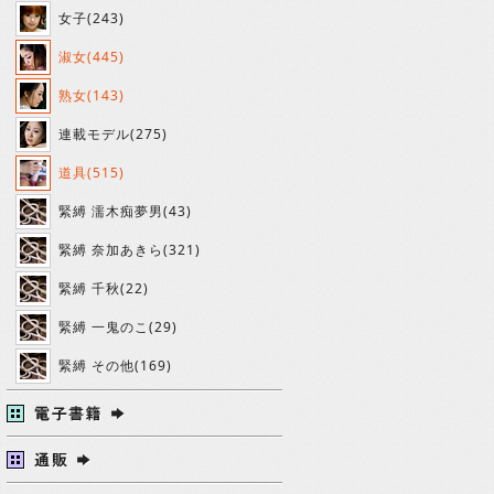
女子(243)
淑女(445)
熟女(143)
連載モデル(275)
道具(515)
緊縛 濡木痴夢男(43)
緊縛 奈加あきら(321)
緊縛 千秋(22)
緊縛 一鬼のこ(29)
緊縛 その他(169)