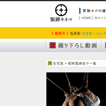
HOME
当サイ
【 最新作 】
塩見彩
完全版
・
セレ
生写真 > 昭和緊縛史十一集