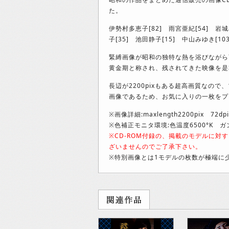
た。
伊勢村多恵子[82] 雨宮亜紀[54] 岩城
子[35] 池田静子[15] 中山みゆき[10
緊縛画像が昭和の独特な熱を浴びながら
黄金期と称され、残されてきた映像を是
長辺が2200pixもある超高画質なの
画像であるため、お気に入りの一枚をプ
※画像詳細:maxlength2200pix 72dpi
※色補正モニタ環境:色温度6500°K ガン
※CD-ROM付録の、掲載のモデルに
ざいませんのでご了承下さい。
※特別画像とは1モデルの枚数が極端に