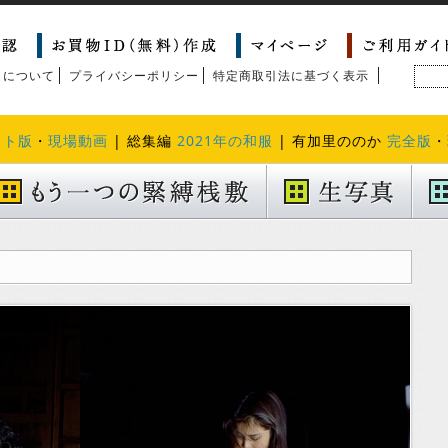
トについて
プライバシーポリシー
特定商取引法に基づく表示
クト版
・
現場動画
| 総集編
2021年の和服
| 有加里ののか
完全版
・