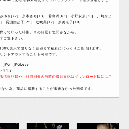
みゆき[72] 京本さち[13] 君島冴[63] 小野安奈[30] 川崎かよ
3] 長瀬由起子[25] 辻咲美[12] 奈美京子[10]
育っていった時期、その背景も垣間みながら、
非ご覧下さい。
で、100%表示で限りなく細部まで精彩にじっくりご覧頂けます。
リントアウトすることも可能です。
 JPG JPGLev9
マ1.8
対する情報記録や、杉浦則夫の当時の撮影日記はダウンロード版にはご
少ない為、商品に掲載することが出来なかった画像です。