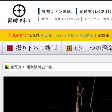
HOME
当サイトについて
プライバシーポリ
【 最新作 】
塩見彩
完全版
・
セレクト版
・
現場動画
| 総集編
生写真 > 昭和緊縛史十集