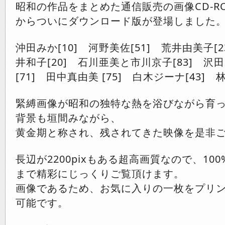
昭和の作品をまとめた通信販売の画像CD-R
からついにダウンロード版が登場しました
沖田みか[10] 河野美佐[51] 荒井由美子[2
井和子[20] 石川亜美と市川京子[83] 沢
[71] 田中真由美 [75] 白木ジーナ[43] 林
緊縛画像が昭和の独特な熱を浴びながら育
背景も垣間みながら、
黄金期と称され、残されてきた映像を是非
長辺が2200pixもある超高画質なので、10
まで精彩にじっくりご覧頂けます。
画像であるため、お気に入りの一枚をプリ
可能です。