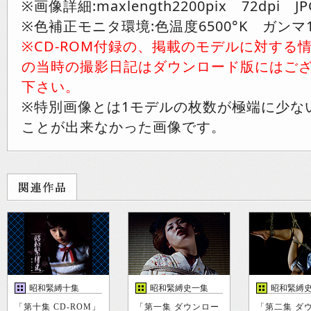
※画像詳細:maxlength2200pix 72dpi JP
※色補正モニタ環境:色温度6500°K ガンマ1
※CD-ROM付録の、掲載のモデルに対する
の当時の撮影日記はダウンロード版にはご
下さい。
※特別画像とは1モデルの枚数が極端に少な
ことが出来なかった画像です。
昭和緊縛十集
昭和緊縛史一集
昭和緊縛
「第十集 CD-ROM」
「第一集 ダウンロー
「第二集 ダ