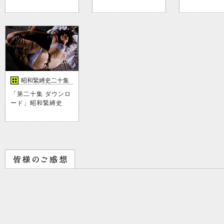
昭和緊縛史二十集
「第二十集 ダウンロ
ード」昭和緊縛史