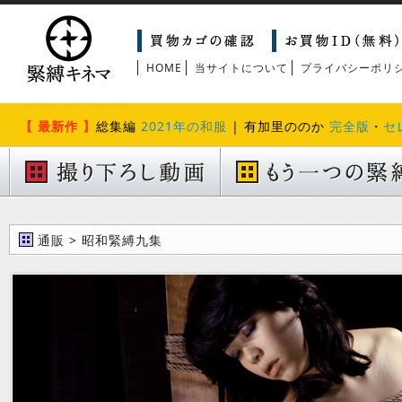
HOME
当サイトについて
プライバシーポリ
【 最新作 】
総集編
2021年の和服
| 有加里ののか
完全版
・
セ
通販 > 昭和緊縛九集