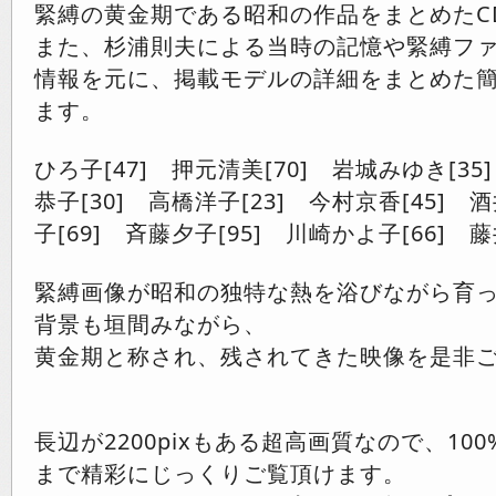
緊縛の黄金期である昭和の作品をまとめたCD
また、杉浦則夫による当時の記憶や緊縛フ
情報を元に、掲載モデルの詳細をまとめた
ます。
ひろ子[47] 押元清美[70] 岩城みゆき[35
恭子[30] 高橋洋子[23] 今村京香[45] 
子[69] 斉藤夕子[95] 川崎かよ子[66] 藤
緊縛画像が昭和の独特な熱を浴びながら育
背景も垣間みながら、
黄金期と称され、残されてきた映像を是非
長辺が2200pixもある超高画質なので、10
まで精彩にじっくりご覧頂けます。