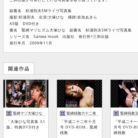
副書名 杉浦則夫SMライヴ写真集
撮影:杉浦則夫 出演:大塚ひな 縄師:奈加あきら
A5版 DVD付き
書名 緊縛マゾヒズム大塚ひな 副書名 杉浦則夫SMライヴ写真集
シリーズ名 Sanwa mook 出版社 発行所=三和出版
発行年月 2009年11月
緊縛マゾ大塚ひな
緊縛桟敷六十二巻
緊縛桟敷
「大塚ひな写真集 A5
「平成二十二年十月
「平成二十一
版」特典DVD付き
号 DVD-ROM」緊縛
月号 DVD-
桟敷
縛桟敷