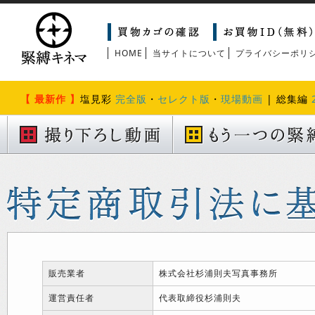
HOME
当サイトについて
プライバシーポリ
【 最新作 】
塩見彩
完全版
・
セレクト版
・
現場動画
| 総集編
販売業者
株式会社杉浦則夫写真事務所
運営責任者
代表取締役杉浦則夫