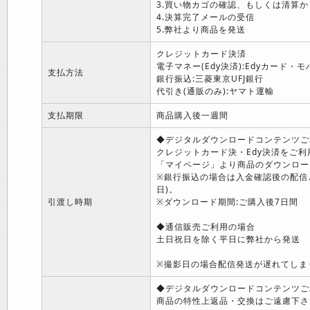
3.買い物カゴの確認、もしくは清算か
4.決算完了メールの受信
5.弊社より商品を発送
クレジットカード決済
電子マネー(Edy決済):Edyカード・モ
支払方法
銀行振込:三菱東京UFJ銀行
代引き(通販のみ):ヤマト運輸
支払期限
商品購入後一週間
◆デジタルダウンロードコンテンツご
クレジットカード決・Edy決済をご
「マイページ」より商品のダウンロー
※銀行振込の場合は入金確認後の配信
日)。
引渡し時期
※ダウンロード期間:ご購入後7日間
◆通信販売ご利用の場合
土日祝日を除く平日に弊社から発送
※撮影日の場合配信発送が遅れてしま
◆デジタルダウンロードコンテンツご
商品の特性上返品・交換はご遠慮下さ