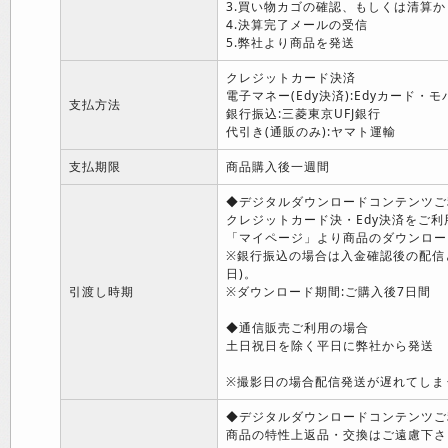
3.買い物カゴの確認、もしくは清算か
4.決算完了メールの受信
5.弊社より商品を発送
クレジットカード決済
電子マネー(Edy決済):Edyカード・モ
支払方法
銀行振込:三菱東京UFJ銀行
代引き(通販のみ):ヤマト運輸
支払期限
商品購入後一週間
◆デジタルダウンロードコンテンツご
クレジットカード決・Edy決済をご
「マイページ」より商品のダウンロー
※銀行振込の場合は入金確認後の配信
日)。
引渡し時期
※ダウンロード期間:ご購入後7日間
◆通信販売ご利用の場合
土日祝日を除く平日に弊社から発送
※撮影日の場合配信発送が遅れてしま
◆デジタルダウンロードコンテンツご
商品の特性上返品・交換はご遠慮下さ