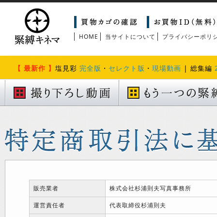
HOME
当サイトについて
プライバシーポリ
【 最新作 】
塩見彩
完全版
・
セレクト版
・
現場動画
| 総集編
販売業者
株式会社杉浦則夫写真事務所
運営責任者
代表取締役杉浦則夫