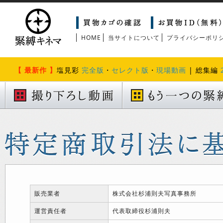
HOME
当サイトについて
プライバシーポリ
【 最新作 】
塩見彩
完全版
・
セレクト版
・
現場動画
| 総集編
販売業者
株式会社杉浦則夫写真事務所
運営責任者
代表取締役杉浦則夫