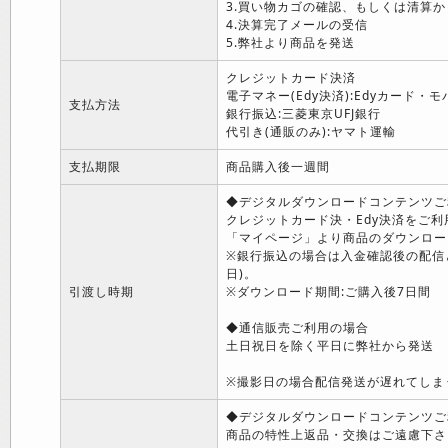
3.買い物カゴの確認、もしくは清算か
4.決算完了メールの受信
5.弊社より商品を発送
クレジットカード決済
電子マネー(Edy決済):Edyカード・モ
支払方法
銀行振込:三菱東京UFJ銀行
代引き(通販のみ):ヤマト運輸
支払期限
商品購入後一週間
◆デジタルダウンロードコンテンツご
クレジットカード決・Edy決済をご
「マイページ」より商品のダウンロー
※銀行振込の場合は入金確認後の配信
日)。
引渡し時期
※ダウンロード期間:ご購入後7日間
◆通信販売ご利用の場合
土日祝日を除く平日に弊社から発送
※撮影日の場合配信発送が遅れてしま
◆デジタルダウンロードコンテンツご
商品の特性上返品・交換はご遠慮下さ