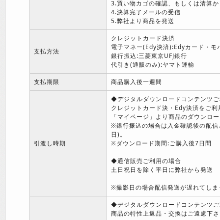
3.買い物カゴの確認、もしくは清算か
4.決算完了メールの受信
5.弊社より商品を発送
クレジットカード決済
電子マネー(Edy決済):Edyカード・モ
支払方法
銀行振込:三菱東京UFJ銀行
代引き(通販のみ):ヤマト運輸
支払期限
商品購入後一週間
◆デジタルダウンロードコンテンツご
クレジットカード決・Edy決済をご
「マイページ」より商品のダウンロー
※銀行振込の場合は入金確認後の配信
日)。
引渡し時期
※ダウンロード期間:ご購入後7日間
◆通信販売ご利用の場合
土日祝日を除く平日に弊社から発送
※撮影日の場合配信発送が遅れてしま
◆デジタルダウンロードコンテンツご
商品の特性上返品・交換はご遠慮下さ