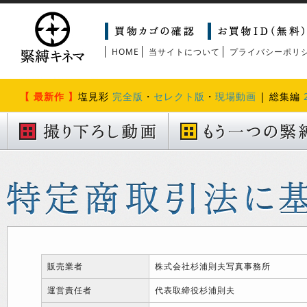
HOME
当サイトについて
プライバシーポリ
【 最新作 】
塩見彩
完全版
・
セレクト版
・
現場動画
| 総集編
販売業者
株式会社杉浦則夫写真事務所
運営責任者
代表取締役杉浦則夫