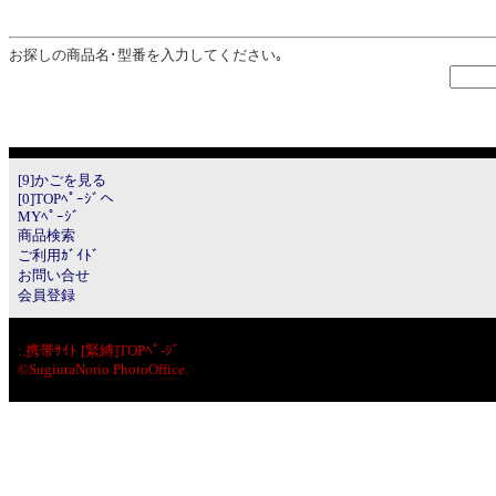
お探しの商品名･型番を入力してください｡
[9]かごを見る
[0]TOPﾍﾟｰｼﾞへ
MYﾍﾟｰｼﾞ
商品検索
ご利用ｶﾞｲﾄﾞ
お問い合せ
会員登録
:.
携帯ｻｲﾄ [緊縛]TOPﾍﾟ-ｼﾞ
©SugiuraNorio PhotoOffice.