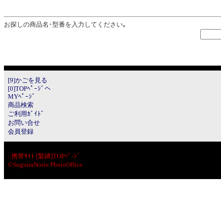
お探しの商品名･型番を入力してください｡
[9]かごを見る
[0]TOPﾍﾟｰｼﾞへ
MYﾍﾟｰｼﾞ
商品検索
ご利用ｶﾞｲﾄﾞ
お問い合せ
会員登録
:.
携帯ｻｲﾄ [緊縛]TOPﾍﾟ-ｼﾞ
©SugiuraNorio PhotoOffice.