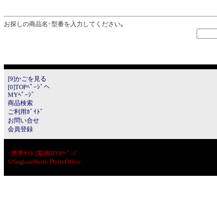
お探しの商品名･型番を入力してください｡
[9]かごを見る
[0]TOPﾍﾟｰｼﾞへ
MYﾍﾟｰｼﾞ
商品検索
ご利用ｶﾞｲﾄﾞ
お問い合せ
会員登録
:.
携帯ｻｲﾄ [緊縛]TOPﾍﾟ-ｼﾞ
©SugiuraNorio PhotoOffice.