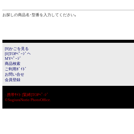
お探しの商品名･型番を入力してください｡
[9]かごを見る
[0]TOPﾍﾟｰｼﾞへ
MYﾍﾟｰｼﾞ
商品検索
ご利用ｶﾞｲﾄﾞ
お問い合せ
会員登録
:.
携帯ｻｲﾄ [緊縛]TOPﾍﾟ-ｼﾞ
©SugiuraNorio PhotoOffice.