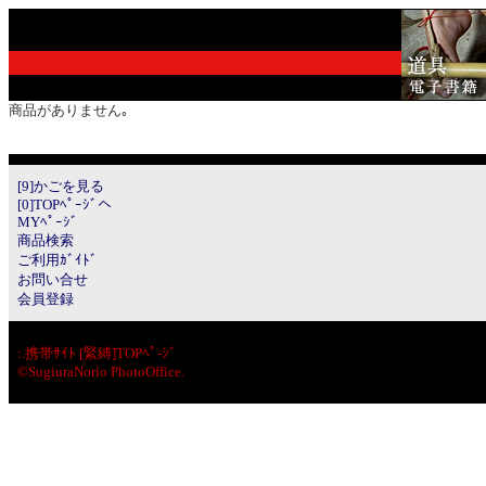
商品がありません｡
[9]かごを見る
[0]TOPﾍﾟｰｼﾞへ
MYﾍﾟｰｼﾞ
商品検索
ご利用ｶﾞｲﾄﾞ
お問い合せ
会員登録
:.
携帯ｻｲﾄ [緊縛]TOPﾍﾟ-ｼﾞ
©SugiuraNorio PhotoOffice.