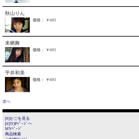
秋山りん
価格： ￥605
来栖舞
価格： ￥605
平井和美
価格： ￥605
次へ
[9]かごを見る
[0]TOPﾍﾟｰｼﾞへ
MYﾍﾟｰｼﾞ
商品検索