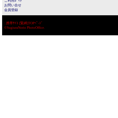
ご利用ｶﾞｲﾄﾞ
お問い合せ
会員登録
:.
携帯ｻｲﾄ [緊縛]TOPﾍﾟ-ｼﾞ
©SugiuraNorio PhotoOffice.