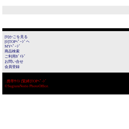
[9]かごを見る
[0]TOPﾍﾟｰｼﾞへ
MYﾍﾟｰｼﾞ
商品検索
ご利用ｶﾞｲﾄﾞ
お問い合せ
会員登録
:.
携帯ｻｲﾄ [緊縛]TOPﾍﾟ-ｼﾞ
©SugiuraNorio PhotoOffice.