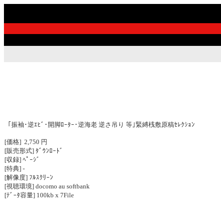
｢振袖･逆ｴﾋﾞ･開脚ﾛｰﾀｰ･逆海老 逆さ吊り 等｣緊縛桟敷原稿ｾﾚｸｼｮﾝ
[価格] 2,750 円
[販売形式] ﾀﾞｳﾝﾛｰﾄﾞ
[収録] ﾍﾟｰｼﾞ
[特典] -
[解像度] ﾌﾙｽｸﾘｰﾝ
[視聴環境] docomo au softbank
[ﾃﾞｰﾀ容量] 100kb x 7File