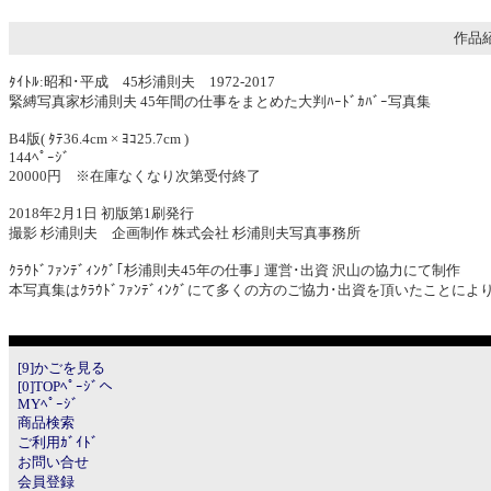
作品紹
ﾀｲﾄﾙ:昭和･平成 45杉浦則夫 1972-2017
緊縛写真家杉浦則夫 45年間の仕事をまとめた大判ﾊｰﾄﾞｶﾊﾞｰ写真集
B4版( ﾀﾃ36.4cm × ﾖｺ25.7cm )
144ﾍﾟｰｼﾞ
20000円 ※在庫なくなり次第受付終了
2018年2月1日 初版第1刷発行
撮影 杉浦則夫 企画制作 株式会社 杉浦則夫写真事務所
ｸﾗｳﾄﾞﾌｧﾝﾃﾞｨﾝｸﾞ｢杉浦則夫45年の仕事｣ 運営･出資 沢山の協力にて制作
本写真集はｸﾗｳﾄﾞﾌｧﾝﾃﾞｨﾝｸﾞにて多くの方のご協力･出資を頂いたこ
[9]かごを見る
[0]TOPﾍﾟｰｼﾞへ
MYﾍﾟｰｼﾞ
商品検索
ご利用ｶﾞｲﾄﾞ
お問い合せ
会員登録