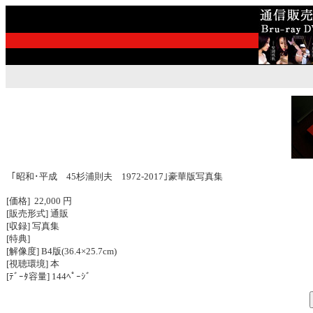
｢昭和･平成 45杉浦則夫 1972-2017｣豪華版写真集
[価格] 22,000 円
[販売形式] 通販
[収録] 写真集
[特典]
[解像度] B4版(36.4×25.7cm)
[視聴環境] 本
[ﾃﾞｰﾀ容量] 144ﾍﾟｰｼﾞ