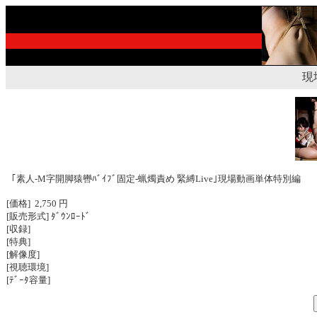
現
｢素人-M字開脚猿轡ﾊﾞｲﾌﾞ固定-蝋燭責め 緊縛Live｣現場動画単体特別編
[価格] 2,750 円
[販売形式] ﾀﾞｳﾝﾛｰﾄﾞ
[収録]
[特典]
[解像度]
[視聴環境]
[ﾃﾞｰﾀ容量]