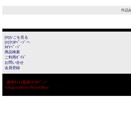
作品紹
[9]かごを見る
[0]TOPﾍﾟｰｼﾞへ
MYﾍﾟｰｼﾞ
商品検索
ご利用ｶﾞｲﾄﾞ
お問い合せ
会員登録
:.
携帯ｻｲﾄ [緊縛]TOPﾍﾟ-ｼﾞ
©SugiuraNorio PhotoOffice.