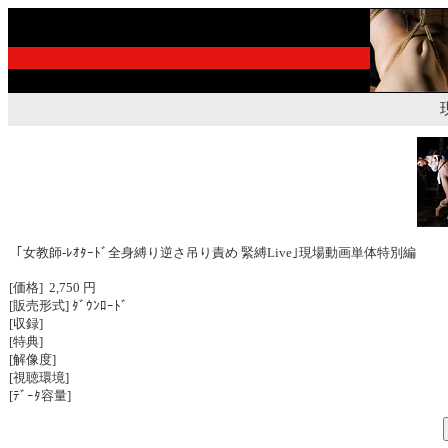
｢女教師-ﾚｵﾀｰﾄﾞ全身縛り逆さ吊り責め 緊縛Live｣現場動画単体特別編
[価格] 2,750 円
[販売形式] ﾀﾞｳﾝﾛｰﾄﾞ
[収録]
[特典]
[解像度]
[視聴環境]
[ﾃﾞｰﾀ容量]