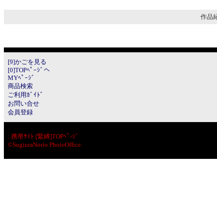
作品紹
[9]かごを見る
[0]TOPﾍﾟｰｼﾞへ
MYﾍﾟｰｼﾞ
商品検索
ご利用ｶﾞｲﾄﾞ
お問い合せ
会員登録
:.
携帯ｻｲﾄ [緊縛]TOPﾍﾟ-ｼﾞ
©SugiuraNorio PhotoOffice.