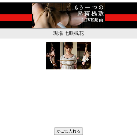
現場 七咲楓花