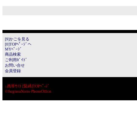
[9]かごを見る
[0]TOPﾍﾟｰｼﾞへ
MYﾍﾟｰｼﾞ
商品検索
ご利用ｶﾞｲﾄﾞ
お問い合せ
会員登録
:.
携帯ｻｲﾄ [緊縛]TOPﾍﾟ-ｼﾞ
©SugiuraNorio PhotoOffice.