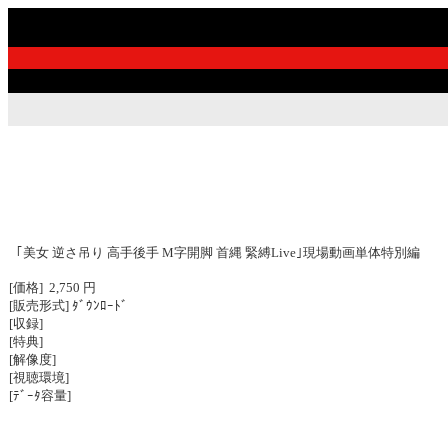
｢美女 逆さ吊り 高手後手 M字開脚 首縄 緊縛Live｣現場動画単体特別編
[価格] 2,750 円
[販売形式] ﾀﾞｳﾝﾛｰﾄﾞ
[収録]
[特典]
[解像度]
[視聴環境]
[ﾃﾞｰﾀ容量]