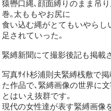
猿轡口縄､顔面縛りのまま吊
巻｡太ももやお尻に
食い込む縄がとてもいやらしい｡ﾊﾞ
足されていった｡
緊縛新聞にて撮影後記も掲載
写真ｻｲﾄ杉浦則夫緊縛桟敷で
た作品で､緊縛画像の世界に文
とはいえ抜群です｡
現代の女性達が表す緊縛画像