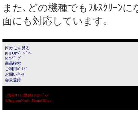
また､どの機種でもﾌﾙｽｸﾘｰ
面にも対応しています｡
[9]かごを見る
[0]TOPﾍﾟｰｼﾞへ
MYﾍﾟｰｼﾞ
商品検索
ご利用ｶﾞｲﾄﾞ
お問い合せ
会員登録
:.
携帯ｻｲﾄ [緊縛]TOPﾍﾟ-ｼﾞ
©SugiuraNorio PhotoOffice.