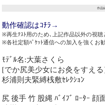
作品紹
動作確認はｺﾁﾗ→
※再生ﾃｽﾄ用のため､上記作品以外の視聴
※各社定額ﾊﾟｹｯﾄ通信への加入を強くお
ﾓﾃﾞﾙ名:大葉さくら
[でか尻美少女にお灸をすえる
杉浦則夫緊縛桟敷ｾﾚｸｼｮﾝ
尻 後手 竹 股縄 ﾊﾞｲﾌﾞ ﾛｰﾀｰ