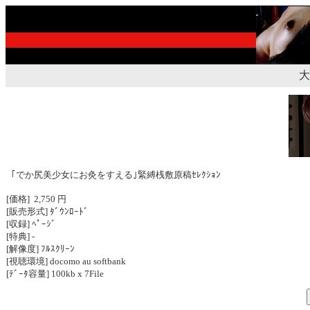
大
｢でか尻美少女にお灸をすえる｣緊縛桟敷原稿ｾﾚｸｼｮﾝ
[価格] 2,750 円
[販売形式] ﾀﾞｳﾝﾛｰﾄﾞ
[収録] ﾍﾟｰｼﾞ
[特典] -
[解像度] ﾌﾙｽｸﾘｰﾝ
[視聴環境] docomo au softbank
[ﾃﾞｰﾀ容量] 100kb x 7File