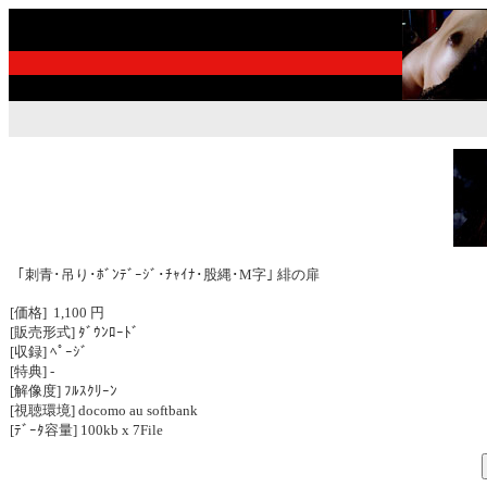
｢刺青･吊り･ﾎﾞﾝﾃﾞｰｼﾞ･ﾁｬｲﾅ･股縄･M字｣ 緋の扉
[価格] 1,100 円
[販売形式] ﾀﾞｳﾝﾛｰﾄﾞ
[収録] ﾍﾟｰｼﾞ
[特典] -
[解像度] ﾌﾙｽｸﾘｰﾝ
[視聴環境] docomo au softbank
[ﾃﾞｰﾀ容量] 100kb x 7File