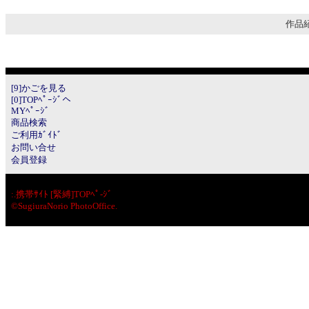
作品紹
[9]かごを見る
[0]TOPﾍﾟｰｼﾞへ
MYﾍﾟｰｼﾞ
商品検索
ご利用ｶﾞｲﾄﾞ
お問い合せ
会員登録
:.
携帯ｻｲﾄ [緊縛]TOPﾍﾟ-ｼﾞ
©SugiuraNorio PhotoOffice.