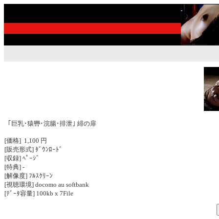
｢巨乳･猿轡･浣腸･排泄｣ 緋の扉
[価格] 1,100 円
[販売形式] ﾀﾞｳﾝﾛｰﾄﾞ
[収録] ﾍﾟｰｼﾞ
[特典] -
[解像度] ﾌﾙｽｸﾘｰﾝ
[視聴環境] docomo au softbank
[ﾃﾞｰﾀ容量] 100kb x 7File