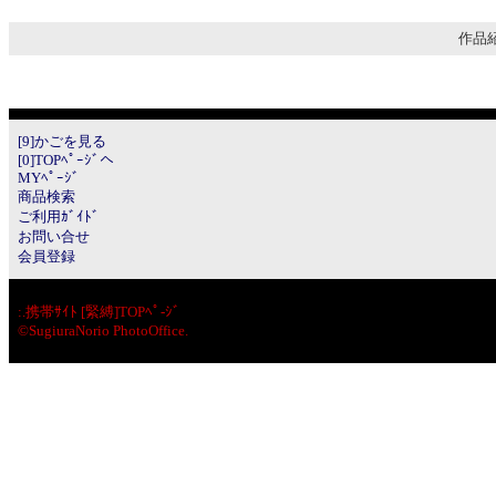
作品紹
[9]かごを見る
[0]TOPﾍﾟｰｼﾞへ
MYﾍﾟｰｼﾞ
商品検索
ご利用ｶﾞｲﾄﾞ
お問い合せ
会員登録
:.
携帯ｻｲﾄ [緊縛]TOPﾍﾟ-ｼﾞ
©SugiuraNorio PhotoOffice.