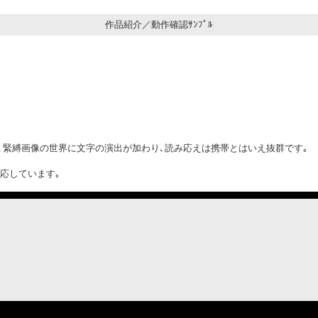
作品紹介／動作確認ｻﾝﾌﾟﾙ
､緊縛画像の世界に文字の演出が加わり､読み応えは携帯とはいえ抜群です｡
対応しています｡