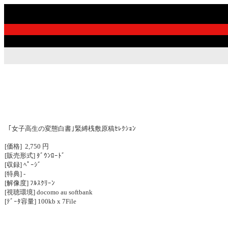
｢女子高生の変態白書｣緊縛桟敷原稿ｾﾚｸｼｮﾝ
[価格] 2,750 円
[販売形式] ﾀﾞｳﾝﾛｰﾄﾞ
[収録] ﾍﾟｰｼﾞ
[特典] -
[解像度] ﾌﾙｽｸﾘｰﾝ
[視聴環境] docomo au softbank
[ﾃﾞｰﾀ容量] 100kb x 7File