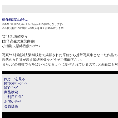
動作確認はｺﾁﾗ→
※再生ﾃｽﾄ用のため､上記作品以外の視聴となります｡
※各社定額ﾊﾟｹｯﾄ通信への加入を強くお勧め致します｡
ﾓﾃﾞﾙ名:真崎寧々
[女子高生の変態白書]
杉浦則夫緊縛桟敷ｾﾚｸｼｮﾝ
写真ｻｲﾄ杉浦則夫緊縛桟敷で掲載された原稿から携帯写真集となった作品で
現代の女性達が表す緊縛画像をどうぞご堪能下さい｡
また､どの機種でもﾌﾙｽｸﾘｰﾝになるように制作されているので､大画面にも
[9]かごを見る
[0]TOPﾍﾟｰｼﾞへ
MYﾍﾟｰｼﾞ
商品検索
ご利用ｶﾞｲﾄﾞ
お問い合せ
会員登録