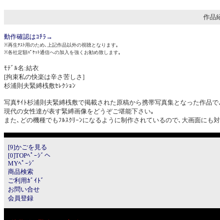
作品紹
動作確認はｺﾁﾗ→
※再生ﾃｽﾄ用のため､上記作品以外の視聴となります｡
※各社定額ﾊﾟｹｯﾄ通信への加入を強くお勧め致します｡
ﾓﾃﾞﾙ名:結衣
[拘束私の快楽は辛さ苦しさ]
杉浦則夫緊縛桟敷ｾﾚｸｼｮﾝ
写真ｻｲﾄ杉浦則夫緊縛桟敷で掲載された原稿から携帯写真集となった作品で
現代の女性達が表す緊縛画像をどうぞご堪能下さい｡
また､どの機種でもﾌﾙｽｸﾘｰﾝになるように制作されているので､大画面にも
[9]かごを見る
[0]TOPﾍﾟｰｼﾞへ
MYﾍﾟｰｼﾞ
商品検索
ご利用ｶﾞｲﾄﾞ
お問い合せ
会員登録