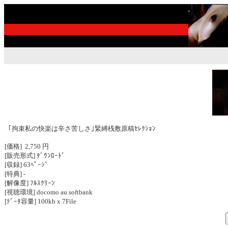
｢拘束私の快楽は辛さ苦しさ｣緊縛桟敷原稿ｾﾚｸｼｮﾝ
[価格] 2,750 円
[販売形式] ﾀﾞｳﾝﾛｰﾄﾞ
[収録] 63ﾍﾟｰｼﾞ
[特典] -
[解像度] ﾌﾙｽｸﾘｰﾝ
[視聴環境] docomo au softbank
[ﾃﾞｰﾀ容量] 100kb x 7File