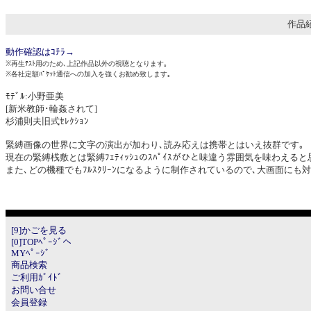
作品紹
動作確認はｺﾁﾗ→
※再生ﾃｽﾄ用のため､上記作品以外の視聴となります｡
※各社定額ﾊﾟｹｯﾄ通信への加入を強くお勧め致します｡
ﾓﾃﾞﾙ:小野亜美
[新米教師･輪姦されて]
杉浦則夫旧式ｾﾚｸｼｮﾝ
緊縛画像の世界に文字の演出が加わり､読み応えは携帯とはいえ抜群です｡
現在の緊縛桟敷とは緊縛ﾌｪﾃｨｯｼｭのｽﾊﾟｲｽがひと味違う雰囲気を味わえると
また､どの機種でもﾌﾙｽｸﾘｰﾝになるように制作されているので､大画面にも
[9]かごを見る
[0]TOPﾍﾟｰｼﾞへ
MYﾍﾟｰｼﾞ
商品検索
ご利用ｶﾞｲﾄﾞ
お問い合せ
会員登録