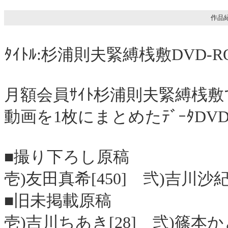
作品紹
ﾀｲﾄﾙ:杉浦則夫緊縛桟敷DVD
月額会員ｻｲﾄ杉浦則夫緊縛桟
動画を1枚にまとめたﾃﾞｰﾀDVD
■撮り下ろし原稿
壱)友田真希[450] 弐)吉川沙紀[
■旧未掲載原稿
壱)吉川ちあき[28] 弐)篠本かと