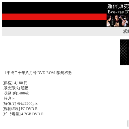
緊
｢平成二十年八月号 DVD-ROM｣緊縛桟敷
[価格] 4,180 円
[販売形式] 通販
[収録] 約1400枚
[特典] -
[解像度] 長辺2200pix
[視聴環境] PC DVD-R
[ﾃﾞｰﾀ容量] 4.7GB DVD-R