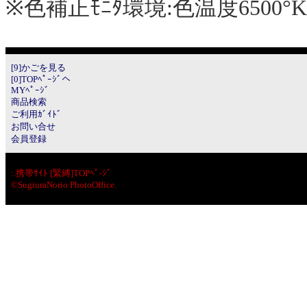
※色補正ﾓﾆﾀ環境:色温度6500°K 
[9]かごを見る
[0]TOPﾍﾟｰｼﾞへ
MYﾍﾟｰｼﾞ
商品検索
ご利用ｶﾞｲﾄﾞ
お問い合せ
会員登録
:.
携帯ｻｲﾄ [緊縛]TOPﾍﾟ-ｼﾞ
©SugiuraNorio PhotoOffice.