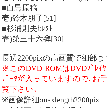
■白黒原稿
壱)鈴木朋子[51]
■杉浦則夫ｾﾚｸﾄ
壱)第三十六弾[30]
長辺2200pixの高画質で細
※このDVD-ROMはDVDﾌﾟ
ﾃﾞｰﾀが入っていますので､お手
覧下さい｡
※画像詳細:maxlength2200pix 