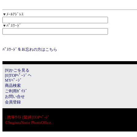
▼ﾒｰﾙｱﾄﾞﾚｽ
▼ﾊﾟｽﾜｰﾄﾞ
ﾊﾟｽﾜｰﾄﾞをお忘れの方はこちら
[9]かごを見る
[0]TOPﾍﾟｰｼﾞへ
MYﾍﾟｰｼﾞ
商品検索
ご利用ｶﾞｲﾄﾞ
お問い合せ
会員登録
:.
携帯ｻｲﾄ [緊縛]TOPﾍﾟ-ｼﾞ
©SugiuraNorio PhotoOffice.