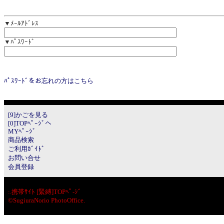
▼ﾒｰﾙｱﾄﾞﾚｽ
▼ﾊﾟｽﾜｰﾄﾞ
ﾊﾟｽﾜｰﾄﾞをお忘れの方はこちら
[9]かごを見る
[0]TOPﾍﾟｰｼﾞへ
MYﾍﾟｰｼﾞ
商品検索
ご利用ｶﾞｲﾄﾞ
お問い合せ
会員登録
:.
携帯ｻｲﾄ [緊縛]TOPﾍﾟ-ｼﾞ
©SugiuraNorio PhotoOffice.