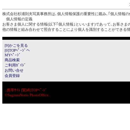
株式会社杉浦則夫写真事務所は､個人情報保護の重要性に鑑み､｢個人情報の保護に関
個人情報の定義
お客さま個人に関する情報(以下｢個人情報｣といいます)であって､お客さ
他の情報と組み合わせて照合することにより個人を識別することができる情
[9]かごを見る
[0]TOPﾍﾟｰｼﾞへ
MYﾍﾟｰｼﾞ
商品検索
ご利用ｶﾞｲﾄﾞ
お問い合せ
会員登録
:.
携帯ｻｲﾄ [緊縛]TOPﾍﾟ-ｼﾞ
©SugiuraNorio PhotoOffice.