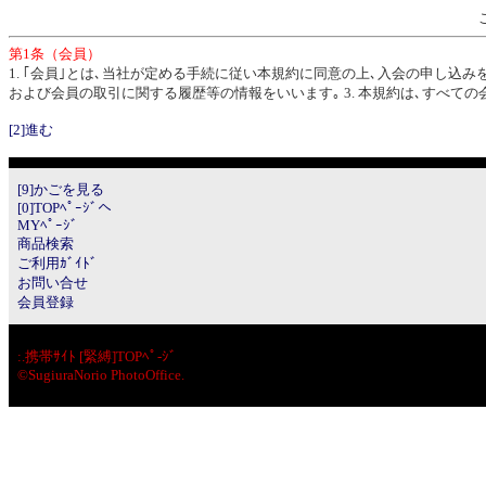
第1条（会員）
1. ｢会員｣とは､当社が定める手続に従い本規約に同意の上､入会の申し込み
および会員の取引に関する履歴等の情報をいいます｡ 3. 本規約は､すべて
[2]進む
[9]かごを見る
[0]TOPﾍﾟｰｼﾞへ
MYﾍﾟｰｼﾞ
商品検索
ご利用ｶﾞｲﾄﾞ
お問い合せ
会員登録
:.
携帯ｻｲﾄ [緊縛]TOPﾍﾟ-ｼﾞ
©SugiuraNorio PhotoOffice.