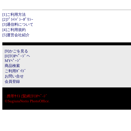
[1]ご利用方法
[2]ﾌﾟﾗｲﾊﾞｼｰﾎﾟﾘｼｰ
[3]通信料について
[4]ご利用規約
[5]運営会社紹介
[9]かごを見る
[0]TOPﾍﾟｰｼﾞへ
MYﾍﾟｰｼﾞ
商品検索
ご利用ｶﾞｲﾄﾞ
お問い合せ
会員登録
:.
携帯ｻｲﾄ [緊縛]TOPﾍﾟ-ｼﾞ
©SugiuraNorio PhotoOffice.