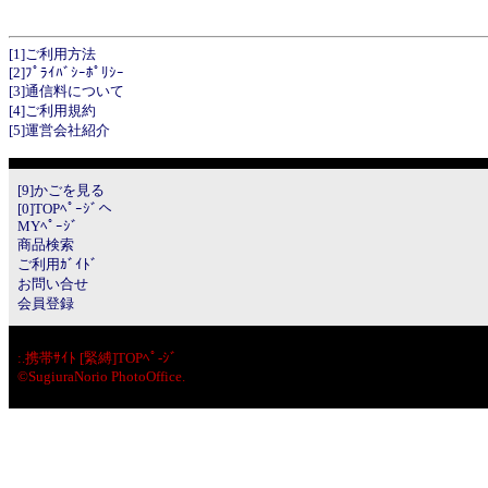
[1]ご利用方法
[2]ﾌﾟﾗｲﾊﾞｼｰﾎﾟﾘｼｰ
[3]通信料について
[4]ご利用規約
[5]運営会社紹介
[9]かごを見る
[0]TOPﾍﾟｰｼﾞへ
MYﾍﾟｰｼﾞ
商品検索
ご利用ｶﾞｲﾄﾞ
お問い合せ
会員登録
:.
携帯ｻｲﾄ [緊縛]TOPﾍﾟ-ｼﾞ
©SugiuraNorio PhotoOffice.