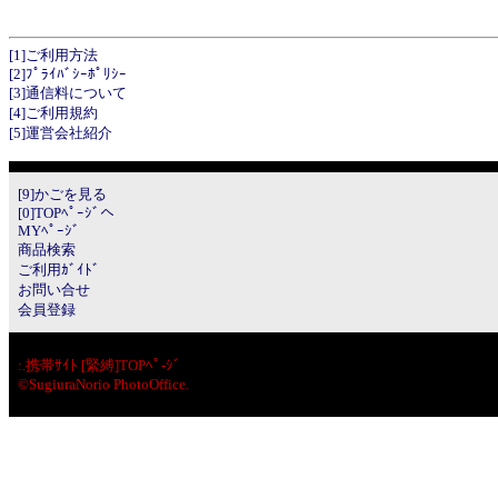
[1]ご利用方法
[2]ﾌﾟﾗｲﾊﾞｼｰﾎﾟﾘｼｰ
[3]通信料について
[4]ご利用規約
[5]運営会社紹介
[9]かごを見る
[0]TOPﾍﾟｰｼﾞへ
MYﾍﾟｰｼﾞ
商品検索
ご利用ｶﾞｲﾄﾞ
お問い合せ
会員登録
:.
携帯ｻｲﾄ [緊縛]TOPﾍﾟ-ｼﾞ
©SugiuraNorio PhotoOffice.