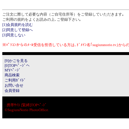
ご注文に際して必要な内容（ご自宅住所等）をご登録していただきます｡
ご利用の規約をよくお読みの上､ご登録下さい｡
[1]会員規約を読む
[2]同意して登録へ
[3]同意しない
※ﾊﾟｿｺﾝからのﾒｰﾙ受信を拒否している方は､ﾄﾞﾒｲﾝ名｢sugiuranorio.tv
[9]かごを見る
[0]TOPﾍﾟｰｼﾞへ
MYﾍﾟｰｼﾞ
商品検索
ご利用ｶﾞｲﾄﾞ
お問い合せ
会員登録
:.
携帯ｻｲﾄ [緊縛]TOPﾍﾟ-ｼﾞ
©SugiuraNorio PhotoOffice.