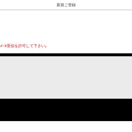
新規ご登録
｣からのﾒｰﾙ受信を許可して下さい｡