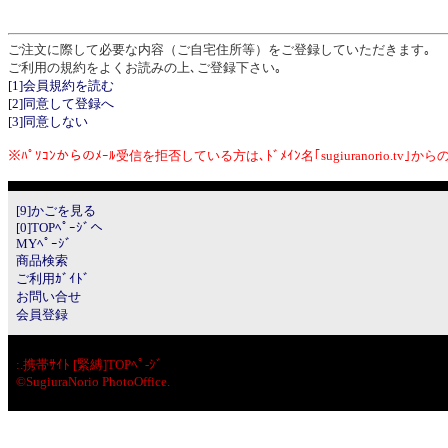
ご注文に際して必要な内容（ご自宅住所等）をご登録していただきます｡
ご利用の規約をよくお読みの上､ご登録下さい｡
[1]会員規約を読む
[2]同意して登録へ
[3]同意しない
※ﾊﾟｿｺﾝからのﾒｰﾙ受信を拒否している方は､ﾄﾞﾒｲﾝ名｢sugiuranorio.tv
[9]かごを見る
[0]TOPﾍﾟｰｼﾞへ
MYﾍﾟｰｼﾞ
商品検索
ご利用ｶﾞｲﾄﾞ
お問い合せ
会員登録
:.
携帯ｻｲﾄ [緊縛]TOPﾍﾟ-ｼﾞ
©SugiuraNorio PhotoOffice.