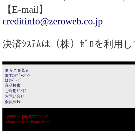
【E-mail】
creditinfo@zeroweb.co.jp
決済ｼｽﾃﾑは（株）ｾﾞﾛを利用
[9]かごを見る
[0]TOPﾍﾟｰｼﾞへ
MYﾍﾟｰｼﾞ
商品検索
ご利用ｶﾞｲﾄﾞ
お問い合せ
会員登録
:.
携帯ｻｲﾄ [緊縛]TOPﾍﾟ-ｼﾞ
©SugiuraNorio PhotoOffice.