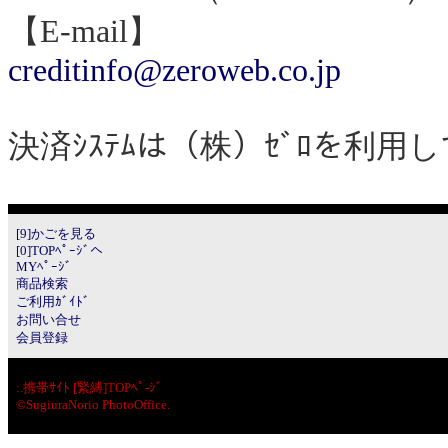
【E-mail】
creditinfo@zeroweb.co.jp
決済ｼｽﾃﾑは（株）ｾﾞﾛを利用
[9]かごを見る
[0]TOPﾍﾟｰｼﾞへ
MYﾍﾟｰｼﾞ
商品検索
ご利用ｶﾞｲﾄﾞ
お問い合せ
会員登録
:.
携帯ｻｲﾄ [緊縛]TOPﾍﾟ-ｼﾞ
©SugiuraNorio PhotoOffice.