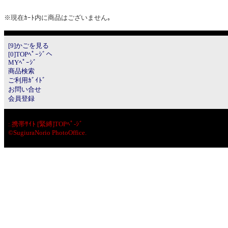
※現在ｶｰﾄ内に商品はございません｡
[9]かごを見る
[0]TOPﾍﾟｰｼﾞへ
MYﾍﾟｰｼﾞ
商品検索
ご利用ｶﾞｲﾄﾞ
お問い合せ
会員登録
:.
携帯ｻｲﾄ [緊縛]TOPﾍﾟ-ｼﾞ
©SugiuraNorio PhotoOffice.