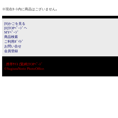
※現在ｶｰﾄ内に商品はございません｡
[9]かごを見る
[0]TOPﾍﾟｰｼﾞへ
MYﾍﾟｰｼﾞ
商品検索
ご利用ｶﾞｲﾄﾞ
お問い合せ
会員登録
:.
携帯ｻｲﾄ [緊縛]TOPﾍﾟ-ｼﾞ
©SugiuraNorio PhotoOffice.