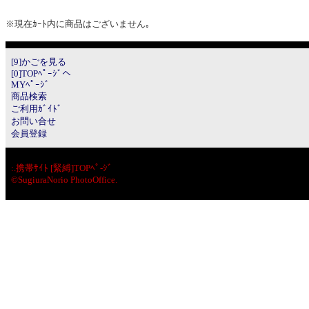
※現在ｶｰﾄ内に商品はございません｡
[9]かごを見る
[0]TOPﾍﾟｰｼﾞへ
MYﾍﾟｰｼﾞ
商品検索
ご利用ｶﾞｲﾄﾞ
お問い合せ
会員登録
:.
携帯ｻｲﾄ [緊縛]TOPﾍﾟ-ｼﾞ
©SugiuraNorio PhotoOffice.